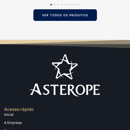
1
2
3
4
5
6
7
8
9
VER TODOS OS PRODUTOS
Acesso rápido
Inicial
A Empresa