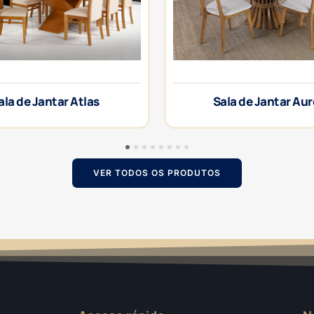
ala de Jantar Atlas
Sala de Jantar Au
1
2
3
4
5
6
7
8
VER TODOS OS PRODUTOS