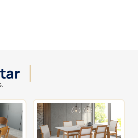
tar
S.