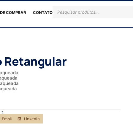
DE COMPRAR
CONTATO
 Retangular
laqueada
laqueada
 laqueada
laqueada
 :
Email
LinkedIn