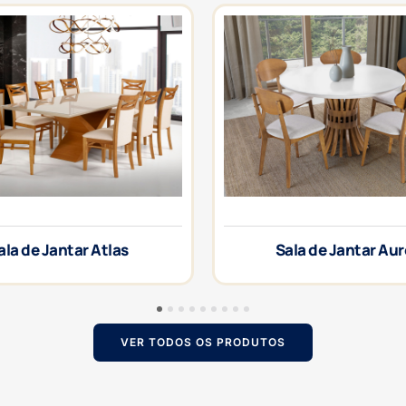
ala de Jantar Atlas
Sala de Jantar Au
1
2
3
4
5
6
7
8
9
VER TODOS OS PRODUTOS