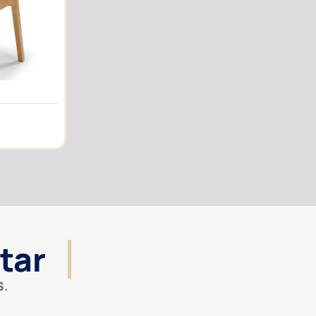
tar
S.