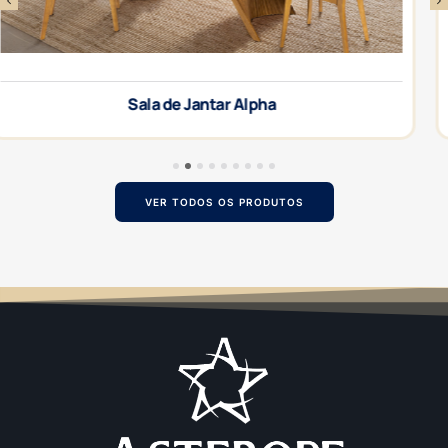
Sala de Jantar Atlas
1
2
3
4
5
6
7
8
9
VER TODOS OS PRODUTOS