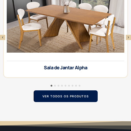
Sala de Jantar Alpha
1
2
3
4
5
6
7
8
9
VER TODOS OS PRODUTOS