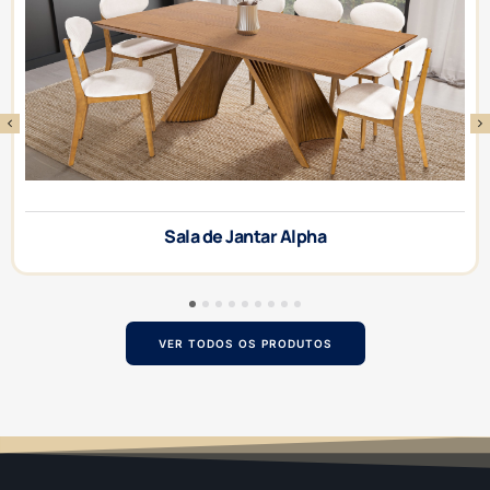
Sala de Jantar Alpha
1
2
3
4
5
6
7
8
9
VER TODOS OS PRODUTOS