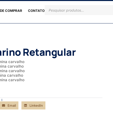
DE COMPRAR
CONTATO
rino Retangular
mina carvalho
mina carvalho
mina carvalho
mina carvalho
mina carvalho
 :
Email
LinkedIn