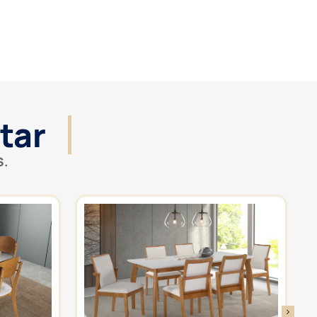
tar
S.