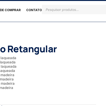
DE COMPRAR
CONTATO
o Retangular
 laqueada
 laqueada
 laqueada
 laqueada
 madeira
 madeira
 madeira
 madeira