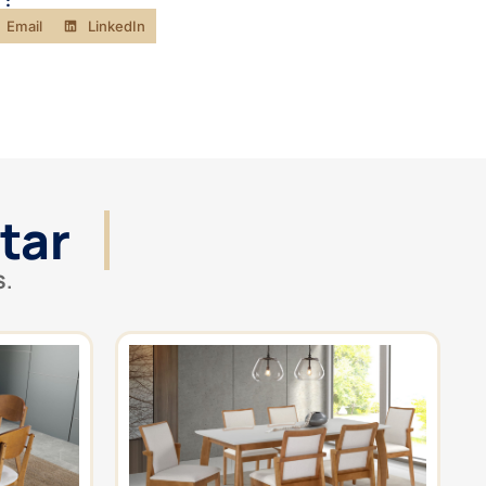
 :
Email
LinkedIn
tar
S.