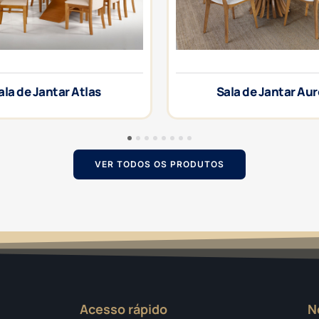
ala de Jantar Atlas
Sala de Jantar Au
1
2
3
4
5
6
7
8
VER TODOS OS PRODUTOS
Acesso rápido
N