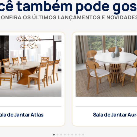
cê também pode gos
ONFIRA OS ÚLTIMOS LANÇAMENTOS E NOVIDADE
ala de Jantar Atlas
Sala de Jantar Au
1
2
3
4
5
6
7
8
9