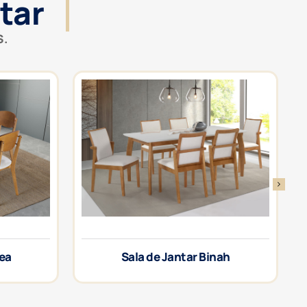
tar
S.
rea
Sala de Jantar Binah