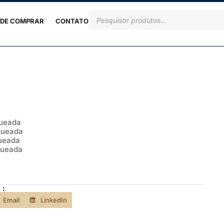
DE COMPRAR
CONTATO
queada
queada
queada
queada
 :
Email
LinkedIn