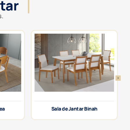
tar
S.
rea
Sala de Jantar Binah