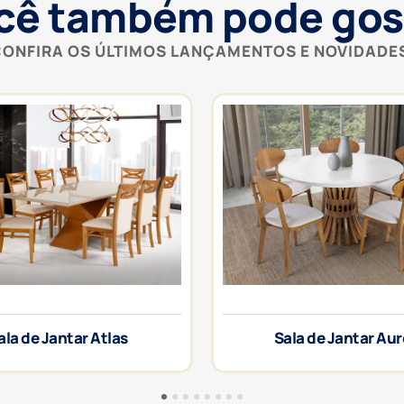
cê também pode gos
ONFIRA OS ÚLTIMOS LANÇAMENTOS E NOVIDADE
ala de Jantar Atlas
Sala de Jantar Au
1
2
3
4
5
6
7
8