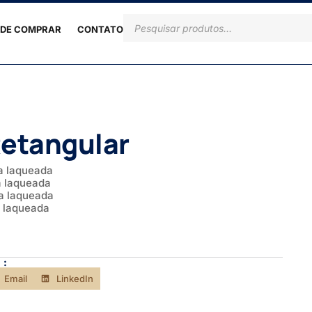
DE COMPRAR
CONTATO
Retangular
da laqueada
a laqueada
da laqueada
a laqueada
 :
Email
LinkedIn