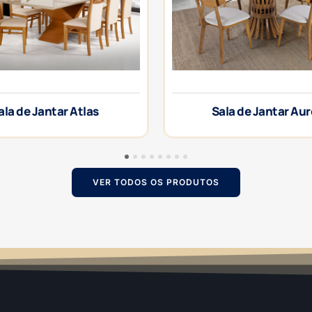
ala de Jantar Atlas
Sala de Jantar Au
1
2
3
4
5
6
7
8
VER TODOS OS PRODUTOS