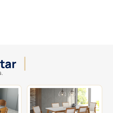
tar
S.