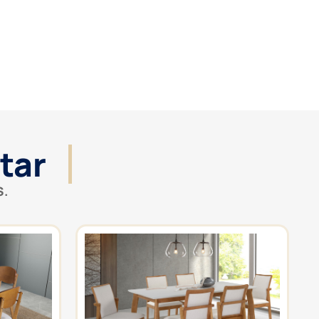
tar
S.