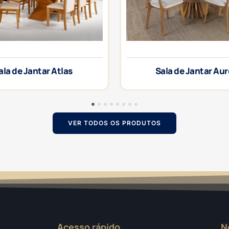
ala de Jantar Atlas
Sala de Jantar Au
1
2
3
4
5
6
7
8
VER TODOS OS PRODUTOS
Acesso rápido
N