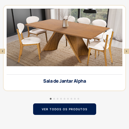
Sala de Jantar Alpha
1
2
3
4
5
6
7
8
9
VER TODOS OS PRODUTOS