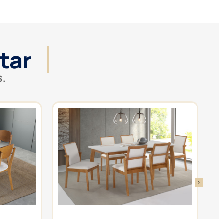
tar
S.