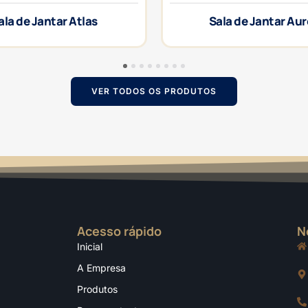
ala de Jantar Atlas
Sala de Jantar Au
1
2
3
4
5
6
7
8
VER TODOS OS PRODUTOS
Acesso rápido
N
Inicial
A Empresa
Produtos