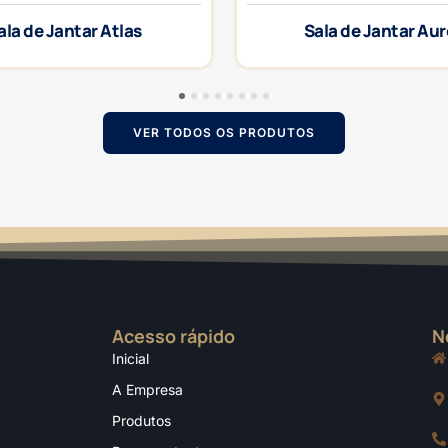
ala de Jantar Atlas
Sala de Jantar Au
1
2
3
4
5
6
7
8
VER TODOS OS PRODUTOS
Acesso rápido
N
Inicial
A Empresa
Produtos