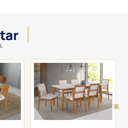
tar
S.