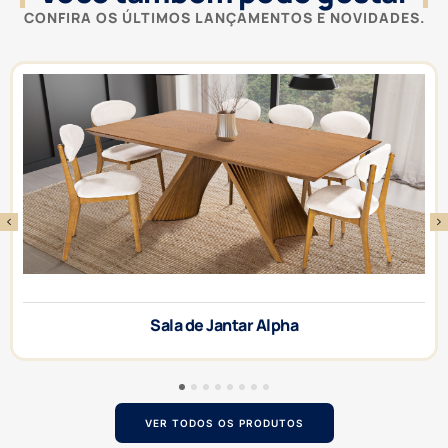
CONFIRA OS ÚLTIMOS LANÇAMENTOS E NOVIDADES.
Sala de Jantar Alpha
1
2
3
4
5
6
7
8
VER TODOS OS PRODUTOS