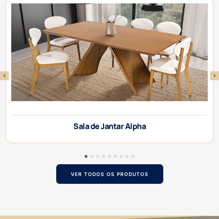
Sala de Jantar Alpha
1
2
3
4
5
6
7
8
9
VER TODOS OS PRODUTOS