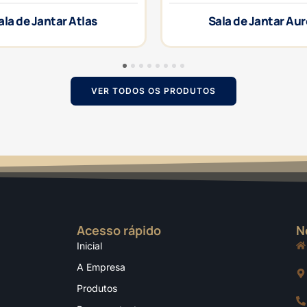
ala de Jantar Atlas
Sala de Jantar Au
1
2
3
4
5
6
7
8
VER TODOS OS PRODUTOS
Acesso rápido
N
Inicial
A Empresa
Produtos