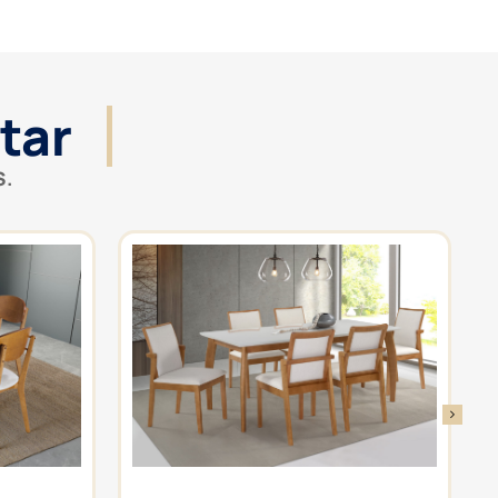
tar
S.