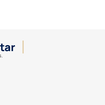
tar
S.